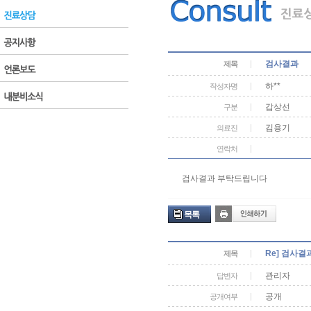
검사결과
제목
하**
작성자명
갑상선
구분
김용기
의료진
연락처
검사결과 부탁드립니다
목록
Re] 검사결
제목
관리자
답변자
공개
공개여부