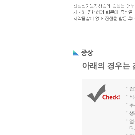
아래의 경우는
쉽
식
추
생
얼
다