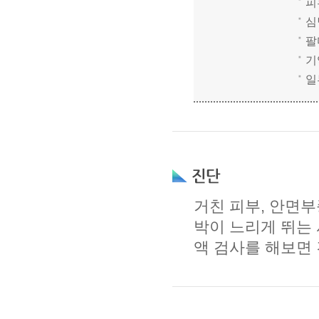
피
심
팔
기
일
거친 피부, 안면부
박이 느리게 뛰는 
액 검사를 해보면