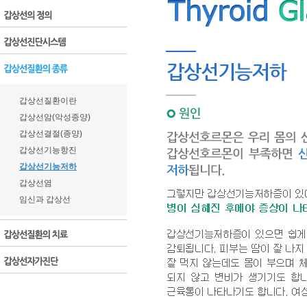
갑상선질환이란
갑상선암(악성종양)
갑상선결절(종양)
갑상선기능항진
갑상선기능저하
갑상선염
임신과 갑상선