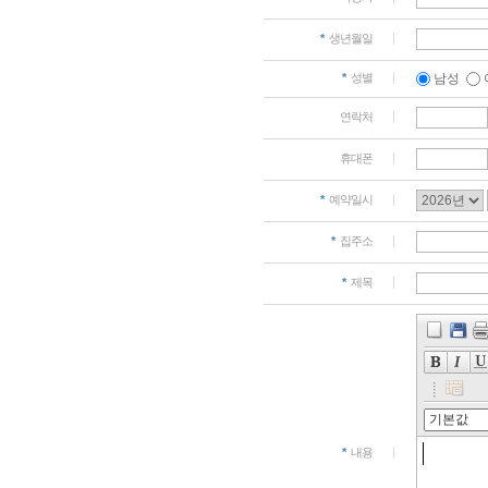
- 서비스 이용
보들이 자동으로
*
생년월일
: 서비스 이용기
*
성별
남성
[개인정보 수집
연락처
- 다음과 같은
휴대폰
: 홈페이지 예
*
예약일시
2. 개인정보의
*
집주소
*
제목
병원은 수집한 
용자가 제공한 
용되지 않으며 
니다.
- 예약자명, 비
*
내용
본인 식별에 이용