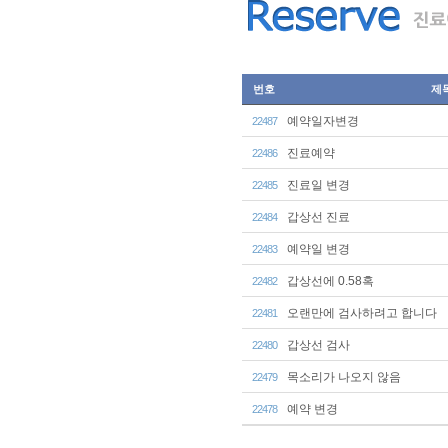
번호
제
예약일자변경
22487
진료예약
22486
진료일 변경
22485
갑상선 진료
22484
예약일 변경
22483
갑상선에 0.58혹
22482
오랜만에 검사하려고 합니다
22481
갑상선 검사
22480
목소리가 나오지 않음
22479
예약 변경
22478