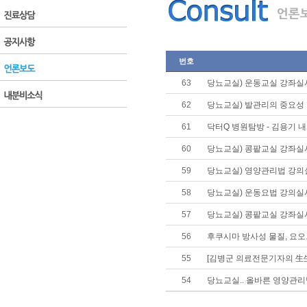
번호
63
당뇨교실) 운동교실 강좌실
62
당뇨교실) 발관리의 중요성
61
닥터Q 병원탐방 - 김용기 내
60
당뇨교실) 콩팥교실 강좌실
59
당뇨교실) 영양관리법 강의
58
당뇨교실) 운동요법 강의실
57
당뇨교실) 콩팥교실 강좌실
56
후쿠시마 방사성 물질, 요오
55
[김병군 의료전문기자의 生
54
당뇨교실.. 올바른 영양관