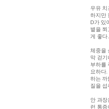
우유 치
하지만 
D가 있
볕을 쬐
게 좋다.
체중을 
막 걷기
부하를 
요하다.
하는 까
질을 섭
안 과장
런 통증