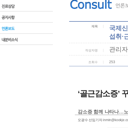
제목
국제신
섭취·
관리자
작성자명
253
조회수
‘골근감소증’ 
감소증 함께 나타나…노
오광수 선임기자
inmin@kookje.co