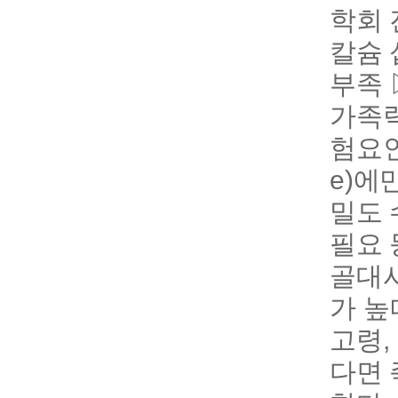
학회 
칼슘 
부족 
가족력
험요인
e)에
밀도 
필요 
골대사
가 높
고령,
다면 