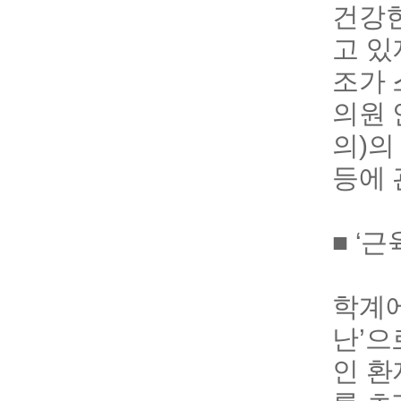
건강한
고 있
조가 
의원 
의)의
등에 
■ ‘
학계에
난’으
인 환