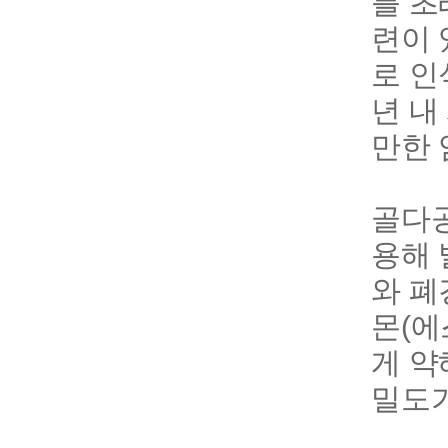
를 초
련이 
로 인
년 내
만한 
골다공
용해 
와 폐
몬(에
게 약
밀도가