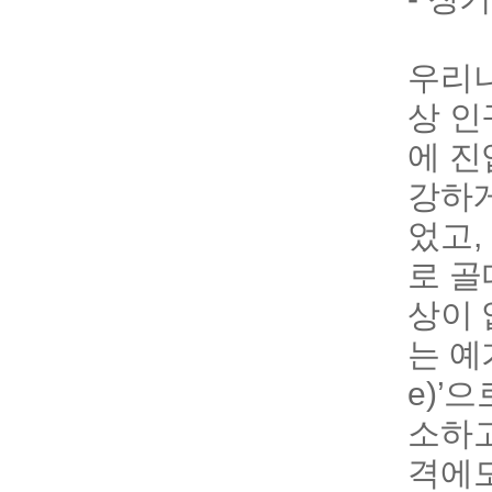
우리나
상 인
에 진
강하게
었고,
로 골
상이 
는 예가
e)’
소하고
격에도