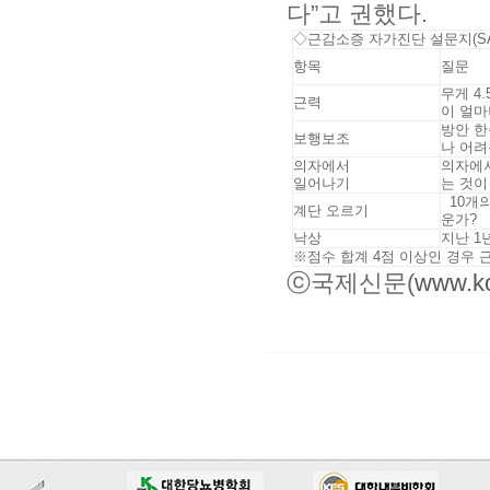
다”고 권했다.
◇근감소증 자가진단 설문지(SAR
항목
질문
무게 4
근력
이 얼마
방안 한
보행보조
나 어려
의자에서
의자에서
일어나기
는 것이
10개의
계단 오르기
운가?
낙상
지난 1
※점수 합계 4점 이상인 경우
ⓒ국제신문(
www.ko