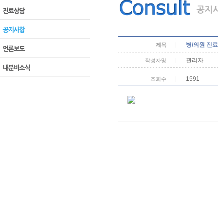
병/의원 진
제목
관리자
작성자명
1591
조회수